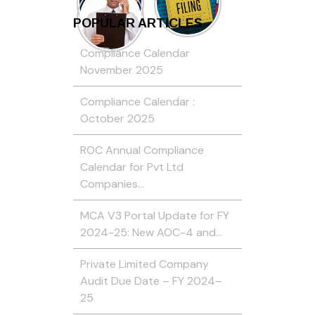
POPULAR ARTICLES
Compliance Calendar
November 2025
Compliance Calendar :
October 2025
ROC Annual Compliance
Calendar for Pvt Ltd
Companies…
MCA V3 Portal Update for FY
2024-25: New AOC-4 and…
Private Limited Company
Audit Due Date – FY 2024–
25