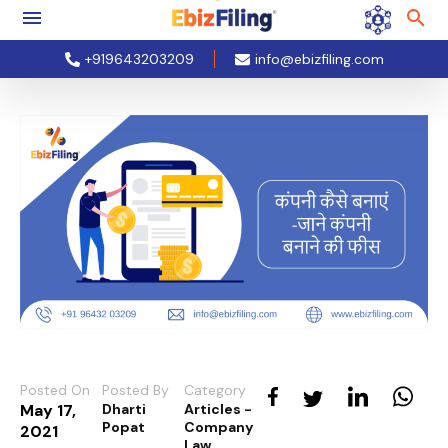
+919643203209
info@ebizfiling.com
Posted On
Posted By
Category
May 17,
Dharti
Articles -
Popat
Company
2021
Law