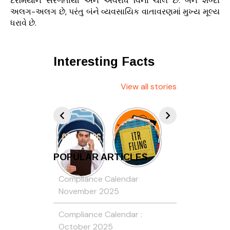
દરમિયાન સરળતાથી અને અવરોધ વિના ચાલે છે. બંને શબ્દો
અલગ-અલગ છે, પરંતુ બંને વ્યવસાયિક વાતાવરણમાં મુખ્ય મૂલ્ય
ધરાવે છે.
Interesting Facts
View all stories
POPULAR ARTICLES
Compliance Calendar
November 2025
Compliance Calendar :
October 2025