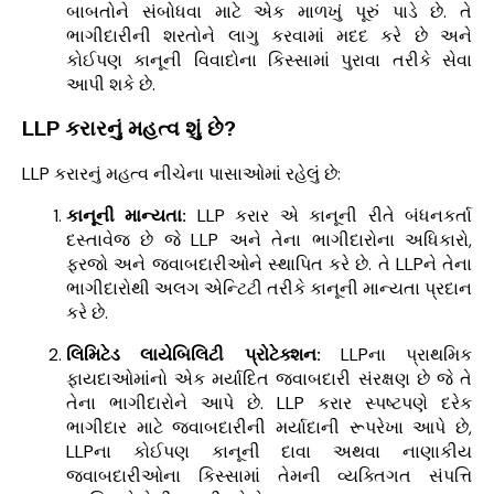
બાબતોને સંબોધવા માટે એક માળખું પૂરું પાડે છે. તે
ભાગીદારીની શરતોને લાગુ કરવામાં મદદ કરે છે અને
કોઈપણ કાનૂની વિવાદોના કિસ્સામાં પુરાવા તરીકે સેવા
આપી શકે છે.
LLP કરારનું મહત્વ શું છે?
LLP કરારનું મહત્વ નીચેના પાસાઓમાં રહેલું છે:
કાનૂની માન્યતા:
LLP કરાર એ કાનૂની રીતે બંધનકર્તા
દસ્તાવેજ છે જે LLP અને તેના ભાગીદારોના અધિકારો,
ફરજો અને જવાબદારીઓને સ્થાપિત કરે છે. તે LLPને તેના
ભાગીદારોથી અલગ એન્ટિટી તરીકે કાનૂની માન્યતા પ્રદાન
કરે છે.
લિમિટેડ લાયેબિલિટી પ્રોટેક્શન:
LLPના પ્રાથમિક
ફાયદાઓમાંનો એક મર્યાદિત જવાબદારી સંરક્ષણ છે જે તે
તેના ભાગીદારોને આપે છે. LLP કરાર સ્પષ્ટપણે દરેક
ભાગીદાર માટે જવાબદારીની મર્યાદાની રૂપરેખા આપે છે,
LLPના કોઈપણ કાનૂની દાવા અથવા નાણાકીય
જવાબદારીઓના કિસ્સામાં તેમની વ્યક્તિગત સંપત્તિ