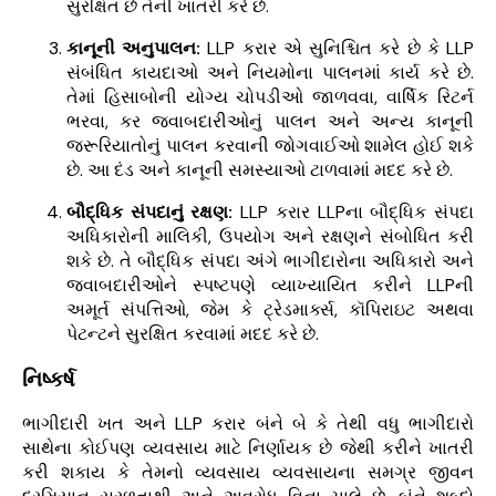
સુરક્ષિત છે તેની ખાતરી કરે છે.
કાનૂની અનુપાલન:
LLP કરાર એ સુનિશ્ચિત કરે છે કે LLP
સંબંધિત કાયદાઓ અને નિયમોના પાલનમાં કાર્ય કરે છે.
તેમાં હિસાબોની યોગ્ય ચોપડીઓ જાળવવા, વાર્ષિક રિટર્ન
ભરવા, કર જવાબદારીઓનું પાલન અને અન્ય કાનૂની
જરૂરિયાતોનું પાલન કરવાની જોગવાઈઓ શામેલ હોઈ શકે
છે. આ દંડ અને કાનૂની સમસ્યાઓ ટાળવામાં મદદ કરે છે.
બૌદ્ધિક સંપદાનું રક્ષણ:
LLP કરાર LLPના બૌદ્ધિક સંપદા
અધિકારોની માલિકી, ઉપયોગ અને રક્ષણને સંબોધિત કરી
શકે છે. તે બૌદ્ધિક સંપદા અંગે ભાગીદારોના અધિકારો અને
જવાબદારીઓને સ્પષ્ટપણે વ્યાખ્યાયિત કરીને LLPની
અમૂર્ત સંપત્તિઓ, જેમ કે ટ્રેડમાર્ક્સ, કૉપિરાઇટ અથવા
પેટન્ટને સુરક્ષિત કરવામાં મદદ કરે છે.
નિષ્કર્ષ
ભાગીદારી ખત અને LLP કરાર બંને બે કે તેથી વધુ ભાગીદારો
સાથેના કોઈપણ વ્યવસાય માટે નિર્ણાયક છે જેથી કરીને ખાતરી
કરી શકાય કે તેમનો વ્યવસાય વ્યવસાયના સમગ્ર જીવન