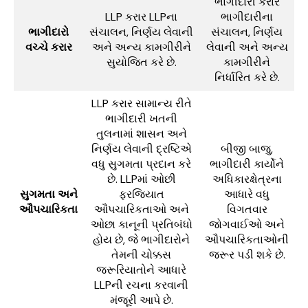
ભાગીદારી કરાર
LLP કરાર LLPના
ભાગીદારીના
ભાગીદારો
સંચાલન, નિર્ણય લેવાની
સંચાલન, નિર્ણય
વચ્ચે કરાર
અને અન્ય કામગીરીને
લેવાની અને અન્ય
સુયોજિત કરે છે.
કામગીરીને
નિર્ધારિત કરે છે.
LLP કરાર સામાન્ય રીતે
ભાગીદારી ખતની
તુલનામાં શાસન અને
નિર્ણય લેવાની દ્રષ્ટિએ
બીજી બાજુ,
વધુ સુગમતા પ્રદાન કરે
ભાગીદારી કાર્યોને
છે. LLPમાં ઓછી
અધિકારક્ષેત્રના
સુગમતા અને
ફરજિયાત
આધારે વધુ
ઔપચારિકતા
ઔપચારિકતાઓ અને
વિગતવાર
ઓછા કાનૂની પ્રતિબંધો
જોગવાઈઓ અને
હોય છે, જે ભાગીદારોને
ઔપચારિકતાઓની
તેમની ચોક્કસ
જરૂર પડી શકે છે.
જરૂરિયાતોને આધારે
LLPની રચના કરવાની
મંજૂરી આપે છે.