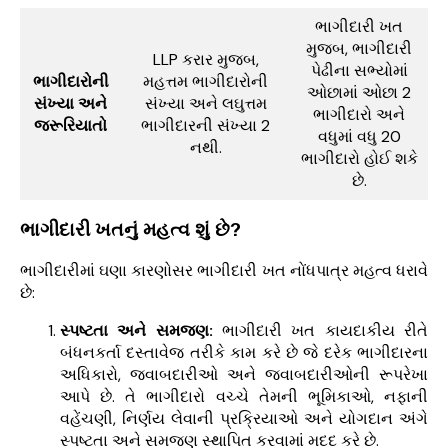
ભાગીદારી ખત
મુજબ, ભાગીદારી
LLP કરાર મુજબ,
પેઢીના સભ્યોમાં
ભાગીદારોની
મહત્તમ ભાગીદારોની
ઓછામાં ઓછા 2
સંખ્યા અને
સંખ્યા અને લઘુત્તમ
ભાગીદારો અને
જરૂરિયાતો
ભાગીદારની સંખ્યા 2
વધુમાં વધુ 20
નથી.
ભાગીદારો હોઈ શકે
છે.
ભાગીદારી ખતનું મહત્વ શું છે?
ભાગીદારીમાં ઘણા કારણોસર ભાગીદારી ખત નોંધપાત્ર મહત્વ ધરાવે
છે:
સ્પષ્ટતા અને સમજણ:
ભાગીદારી ખત કાયદાકીય રીતે
બંધનકર્તા દસ્તાવેજ તરીકે કામ કરે છે જે દરેક ભાગીદારના
અધિકારો, જવાબદારીઓ અને જવાબદારીઓની રૂપરેખા
આપે છે. તે ભાગીદારો વચ્ચે તેમની ભૂમિકાઓ, નફાની
વહેંચણી, નિર્ણય લેવાની પ્રક્રિયાઓ અને યોગદાન અંગે
સ્પષ્ટતા અને સમજણ સ્થાપિત કરવામાં મદદ કરે છે.