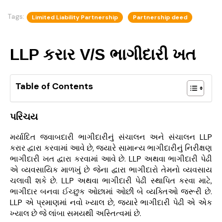
Tags:
Limited Liability Partnership
Partnership deed
LLP કરાર V/S ભાગીદારી ખત
Table of Contents
પરિચય
મર્યાદિત જવાબદારી ભાગીદારીનું સંચાલન અને સંચાલન LLP
કરાર દ્વારા કરવામાં આવે છે, જ્યારે સામાન્ય ભાગીદારીનું નિરીક્ષણ
ભાગીદારી ખત દ્વારા કરવામાં આવે છે. LLP અથવા ભાગીદારી પેઢી
એ વ્યવસાયિક માળખું છે જેના દ્વારા ભાગીદારો તેમનો વ્યવસાય
ચલાવી શકે છે. LLP અથવા ભાગીદારી પેઢી સ્થાપિત કરવા માટે,
ભાગીદાર બનવા ઈચ્છુક ઓછામાં ઓછી બે વ્યક્તિઓ જરૂરી છે.
LLP એ પ્રમાણમાં નવો ખ્યાલ છે, જ્યારે ભાગીદારી પેઢી એ એક
ખ્યાલ છે જે લાંબા સમયથી અસ્તિત્વમાં છે.