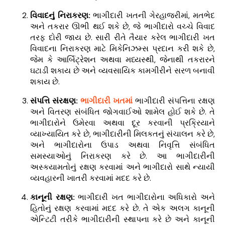
વિવાદનું નિરાકરણ:
ભાગીદારી ખતની ગેરહાજરીમાં, મતભેદ
અને તકરાર ઊભી થઈ શકે છે, જે ભાગીદારો વચ્ચે વિવાદ
તરફ દોરી જાય છે. સારી રીતે તૈયાર કરેલ ભાગીદારી ખત
વિવાદના નિરાકરણ માટે મિકેનિઝમ્સ પ્રદાન કરી શકે છે,
જેમ કે આર્બિટ્રેશન અથવા મધ્યસ્થી, જેનાથી તકરારને
ઘટાડી શકાય છે અને વ્યવસાયિક કામગીરીને સરળ બનાવી
શકાય છે.
સંપત્તિ સંરક્ષણ:
ભાગીદારી ખતમાં
ભાગીદારી સંપત્તિના રક્ષણ
અને વિતરણ સંબંધિત જોગવાઈઓ શામેલ હોઈ શકે છે. તે
ભાગીદારોને ઉમેરવા અથવા દૂર કરવાની પ્રક્રિયાને
વ્યાખ્યાયિત કરે છે, ભાગીદારીની મિલકતનું સંચાલન કરે છે,
અને ભાગીદારોના ઉપાડ અથવા નિવૃત્તિ સંબંધિત
સમસ્યાઓનું નિરાકરણ કરે છે. આ ભાગીદારીની
અસ્કયામતોનું રક્ષણ કરવામાં અને ભાગીદારો સાથે ન્યાયી
વ્યવહારની ખાતરી કરવામાં મદદ કરે છે.
કાનૂની રક્ષણ:
ભાગીદારી ખત ભાગીદારોના અધિકારો અને
હિતોનું રક્ષણ કરવામાં મદદ કરે છે. તે એક અલગ કાનૂની
એન્ટિટી તરીકે ભાગીદારીની સ્થાપના કરે છે અને કાનૂની