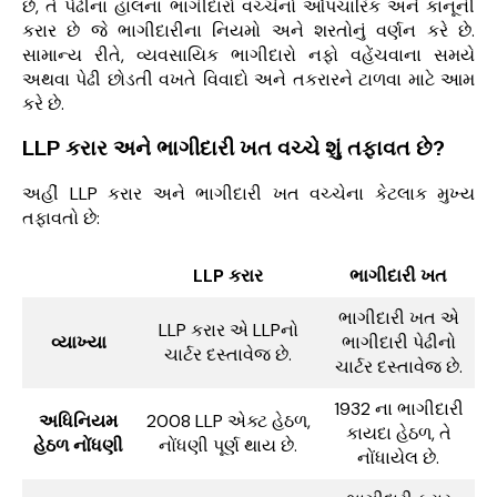
છે, તે પેઢીના હાલના ભાગીદારો વચ્ચેનો ઔપચારિક અને કાનૂની
કરાર છે જે ભાગીદારીના નિયમો અને શરતોનું વર્ણન કરે છે.
સામાન્ય રીતે, વ્યવસાયિક ભાગીદારો નફો વહેંચવાના સમયે
અથવા પેઢી છોડતી વખતે વિવાદો અને તકરારને ટાળવા માટે આમ
કરે છે.
LLP કરાર અને ભાગીદારી ખત વચ્ચે શું તફાવત છે?
અહીં LLP કરાર અને ભાગીદારી ખત વચ્ચેના કેટલાક મુખ્ય
તફાવતો છે:
LLP કરાર
ભાગીદારી ખત
ભાગીદારી ખત એ
LLP કરાર એ LLPનો
વ્યાખ્યા
ભાગીદારી પેઢીનો
ચાર્ટર દસ્તાવેજ છે.
ચાર્ટર દસ્તાવેજ છે.
1932 ના ભાગીદારી
અધિનિયમ
2008 LLP એક્ટ હેઠળ,
કાયદા હેઠળ, તે
હેઠળ નોંધણી
નોંધણી પૂર્ણ થાય છે.
નોંધાયેલ છે.