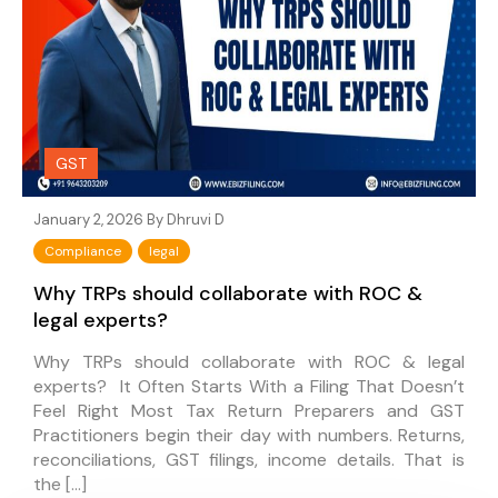
GST
January 2, 2026 By
Dhruvi D
Compliance
legal
Why TRPs should collaborate with ROC &
legal experts?
Why TRPs should collaborate with ROC & legal
experts? It Often Starts With a Filing That Doesn’t
Feel Right Most Tax Return Preparers and GST
Practitioners begin their day with numbers. Returns,
reconciliations, GST filings, income details. That is
the […]