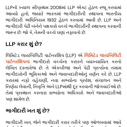
LLPનો ખ્યાલ સૌપ્રથમ 2008માં LLP એક્ટ હેઠળ રજૂ કરવામાં
આવ્યો હતો, જ્યારે ભારતમાં ભાગીદારીની સ્થાપના ભારતીય
ભાગીદારી અધિનિયમ 1932 હેઠળ કરવામાં આવી છે. LLP અને
ભાગીદારી પેઢી બંનેને પક્ષકારો વચ્ચે ભાગીદારીની સ્થાપના કરવાની
જરૂર છે. જો કે, તેમની વચ્ચે ઘણા તફાવતો છે.
LLP કરાર શું છે?
લિમિટેડ લાયબિલિટી પાર્ટનરશિપ (LLP) એ
લિમિટેડ લાયબિલિટી
પાર્ટનરશિપના
ભાગીદારો વચ્ચેના કરારને વ્યાખ્યાયિત કરતો
લેખિત દસ્તાવેજ છે. તે એકબીજા અને પેઢી પ્રત્યેના તમામ
ભાગીદારોની ભૂમિકાઓ અને જવાબદારીઓનું વર્ણન કરે છે. LLP
કરારમાં નફો વહેંચણી, નવા સભ્યોના પ્રવેશ, સંચાલન અને
નિર્ણય લેવાની, નિવૃત્તિ અને LLPમાંથી દૂર કરવાની જોગવાઈઓ છે.
તેમાં પ્રસ્થાન કરનારા સભ્યોના અધિકારો અને જવાબદારીઓ
પણ શામેલ છે.
ભાગીદારી ખત શું છે?
ભાગીદારી ખત, જેને ભાગીદારી કરાર તરીકે પણ ઓળખવામાં આવે