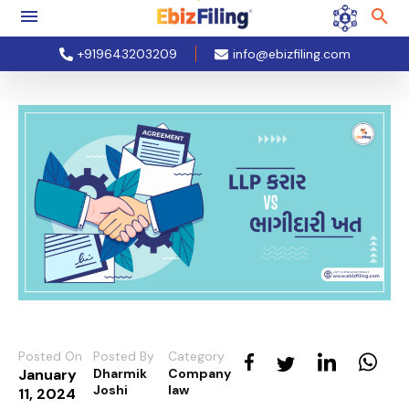
+919643203209
info@ebizfiling.com
Posted On
Posted By
Category
January
Dharmik
Company
Joshi
law
11, 2024