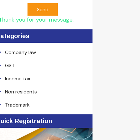
Send
Thank you for your message.
ategories
Company law
GST
Income tax
Non residents
Trademark
uick Registration