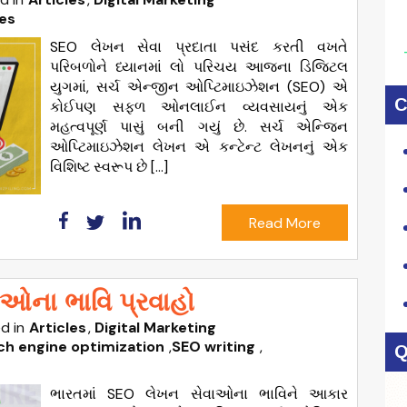
ces
SEO લેખન સેવા પ્રદાતા પસંદ કરતી વખતે
પરિબળોને ધ્યાનમાં લો પરિચય આજના ડિજિટલ
યુગમાં, સર્ચ એન્જીન ઓપ્ટિમાઇઝેશન (SEO) એ
C
કોઈપણ સફળ ઓનલાઈન વ્યવસાયનું એક
મહત્વપૂર્ણ પાસું બની ગયું છે. સર્ચ એન્જિન
ઓપ્ટિમાઇઝેશન લેખન એ કન્ટેન્ટ લેખનનું એક
વિશિષ્ટ સ્વરૂપ છે […]
Read More
ઓના ભાવિ પ્રવાહો
d in
Articles
Digital Marketing
ch engine optimization
,
SEO writing
,
Q
ભારતમાં SEO લેખન સેવાઓના ભાવિને આકાર