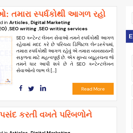
ઓ: તમારા સ્પર્ધકોથી આગળ રહો
d in
Articles
Digital Marketing
EO)
,
SEO writing
,
SEO writing services
E
SEO કન્ટેન્ટ લેખન સેવાઓ તમને સ્પર્ધકોથી આગળ
રહેવામાં મદદ કરે છે પરિચય ડિજિટલ લેન્ડસ્કેપમાં,
તમારા સ્પર્ધકોથી આગળ રહેવું એ તમારા વ્યવસાયની
સફળતા માટે મહત્વપૂર્ણ છે. એક મુખ્ય વ્યૂહરચના જે
તમને ધાર આપી શકે છે તે SEO કન્ટેન્ટલેખન
સેવાઓનો લાભ લે […]
Read More
 પસંદ કરતી વખતે પરિબળોને
d in
Articles
Digital Marketing