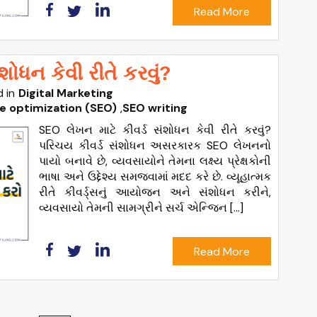
Read More
શોધન કેવી રીતે કરવું?
 in
Digital Marketing
e optimization (SEO)
,
SEO writing
SEO લેખન માટે કીવર્ડ સંશોધન કેવી રીતે કરવું?
પરિચય કીવર્ડ સંશોધન અસરકારક SEO લેખનનો
પાયો બનાવે છે, વ્યવસાયોને તેમના લક્ષ્ય પ્રેક્ષકોની
ભાષા અને ઉદ્દેશ્ય સમજવામાં મદદ કરે છે. વ્યૂહાત્મક
રીતે કીવર્ડ્સનું આયોજન અને સંશોધન કરીને,
વ્યવસાયો તેમની સામગ્રીને સર્ચ એન્જિન […]
Read More