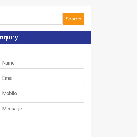
Search
nquiry