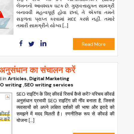
લેખનનો આવશ્યક ઘટક છે. ગુણવત્તાયુક્ત સામગ્રી
બનાવવી મહત્વપૂર્ણ હોવા છતાં, તે એકલા તમને
સફળતા પ્રાપ્ત કરવામાં મદદ કરશે નહીં. તમારે
તમારી સામગ્રીને યોગ્ય […]
Read More
अनुसंधान का संचालन करें
 in
Articles
Digital Marketing
O writing
,
SEO writing services
SEO राइटिंग के लिए कीवर्ड रिसर्च कैसे करें? परिचय कीवर्ड
अनुसंधान प्रभावी SEO राइटिंग की नींव बनाता है, जिससे
व्यवसायों को अपने लक्षित दर्शकों की भाषा और इरादे को
समझने में मदद मिलती है। रणनीतिक रूप से कीवर्ड की
योजना […]