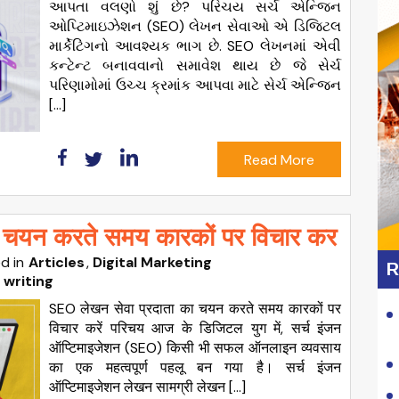
આપતા વલણો શું છે? પરિચય સર્ચ એન્જિન
ઓપ્ટિમાઇઝેશન (SEO) લેખન સેવાઓ એ ડિજિટલ
માર્કેટિંગનો આવશ્યક ભાગ છે. SEO લેખનમાં એવી
કન્ટેન્ટ બનાવવાનો સમાવેશ થાય છે જે સેર્ચ
પરિણામોમાં ઉચ્ચ ક્રમાંક આપવા માટે સેર્ચ એન્જિન
[…]
Read More
 चयन करते समय कारकों पर विचार कर
d in
Articles
Digital Marketing
R
 writing
SEO लेखन सेवा प्रदाता का चयन करते समय कारकों पर
विचार करें परिचय आज के डिजिटल युग में, सर्च इंजन
ऑप्टिमाइजेशन (SEO) किसी भी सफल ऑनलाइन व्यवसाय
का एक महत्वपूर्ण पहलू बन गया है। सर्च इंजन
ऑप्टिमाइजेशन लेखन सामग्री लेखन […]