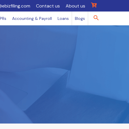
@ebizfiling.com
Contact us
About us
IPRs
Accounting & Payroll
Loans
Blogs