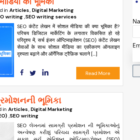
मीडिया की भूमिका
d in
Articles
Digital Marketing
O writing
,
SEO writing services
N
SEO कंटेंट लेखन में सोशल मीडिया की क्या भूमिका है?
परिचय डिजिटल मार्केटिंग के लगातार विकसित हो रहे
परिदृश्य में, सर्च इंजन ऑप्टिमाइजेशन (SEO) कंटेंट लेखन
Em
सेवाओं के साथ सोशल मीडिया का एकीकरण ऑनलाइन
दृश्यता बढ़ाने और ऑर्गेनिक ट्रैफ़िक चलाने […]
Read More
્રમોશનની ભૂમિકા
 in
Articles
Digital Marketing
EO)
,
SEO writing
SEO લેખનમાં સામગ્રી પ્રમોશન ની ભૂમિકાઓનું
અન્વેષણ કરીશું પરિચય સામગ્રી પ્રમોશન એ
સફળ સર્ચ એન્જિન ઓપ્ટિમાઇઝેશન (SEO)