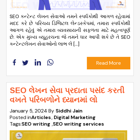
SEO કન્ટેન્ટ લેખન સેવાઓ તમને સ્પર્ધકોથી આગળ રહેવામાં
મદદ કરે છે પરિચય ડિજિટલ લેન્ડસ્કેપમાં, તમારા સ્પર્ધકોથી
આગળ રહેવું એ તમારા વ્યવસાયની સફળતા માટે મહત્વપૂર્ણ
છે. એક મુખ્ય વ્યૂહરચના જે તમને ધાર આપી શકે છે તે SEO
કન્ટેન્ટલેખન સેવાઓનો લાભ લે […]
Read More
SEO લેખન સેવા પ્રદાતા પસંદ કરતી
વખતે પરિબળોને ધ્યાનમાં લો
January 5, 2024
By
Siddhi Jain
Posted in
Articles
Digital Marketing
Tags:
SEO writing
,
SEO writing services