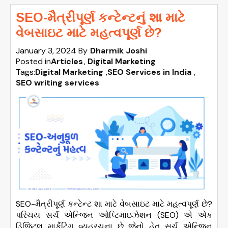
SEO-મૈત્રીપૂર્ણ કન્ટેન્ટનું શા માટે
વેબસાઇટ માટે મહત્વપૂર્ણ છે?
January 3, 2024
By
Dharmik Joshi
Posted in
Articles
Digital Marketing
Tags:
Digital Marketing
,
SEO Services in India
,
SEO writing services
SEO-મૈત્રીપૂર્ણ કન્ટેન્ટ શા માટે વેબસાઇટ માટે મહત્વપૂર્ણ છે?
પરિચય સર્ચ એન્જિન ઓપ્ટિમાઇઝેશન (SEO) એ એક
ડિજિટલ માર્કેટિંગ વ્યૂહરચના છે જેનો હેતુ સર્ચ એન્જિન