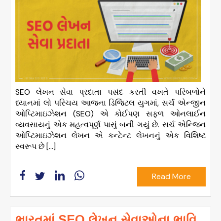
SEO લેખન સેવા પ્રદાતા પસંદ કરતી વખતે પરિબળોને
ધ્યાનમાં લો પરિચય આજના ડિજિટલ યુગમાં, સર્ચ એન્જીન
ઓપ્ટિમાઇઝેશન (SEO) એ કોઈપણ સફળ ઓનલાઈન
વ્યવસાયનું એક મહત્વપૂર્ણ પાસું બની ગયું છે. સર્ચ એન્જિન
ઓપ્ટિમાઇઝેશન લેખન એ કન્ટેન્ટ લેખનનું એક વિશિષ્ટ
સ્વરૂપ છે […]
Read More
ભારતમાં SEO લેખન સેવાઓના ભાવિ