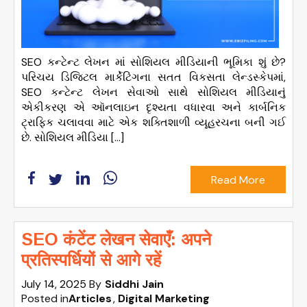
SEO કન્ટેન્ટ લેખન માં સોશિયલ મીડિયાની ભૂમિકા શું છે?
પરિચય ડિજિટલ માર્કેટિંગના સતત વિકસતા લેન્ડસ્કેપમાં,
SEO કન્ટેન્ટ લેખન સેવાઓ સાથે સોશિયલ મીડિયાનું
એકીકરણ એ ઑનલાઇન દૃશ્યતા વધારવા અને કાર્બનિક
ટ્રાફિક ચલાવવા માટે એક શક્તિશાળી વ્યૂહરચના બની ગઈ
છે. સોશિયલ મીડિયા […]
Read More
SEO कंटेंट लेखन सेवाएँ: अपने
प्रतिस्पर्धियों से आगे रहें
July 14, 2025
By
Siddhi Jain
Posted in
Articles
Digital Marketing