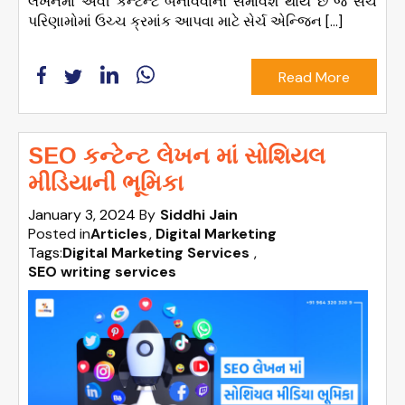
લેખનમાં એવી કન્ટેન્ટ બનાવવાનો સમાવેશ થાય છે જે સેર્ચ
પરિણામોમાં ઉચ્ચ ક્રમાંક આપવા માટે સેર્ચ એન્જિન […]
Read More
SEO કન્ટેન્ટ લેખન માં સોશિયલ
મીડિયાની ભૂમિકા
January 3, 2024
By
Siddhi Jain
Posted in
Articles
Digital Marketing
Tags:
Digital Marketing Services
,
SEO writing services