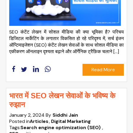
SEO कंटेंट लेखन में सोशल मीडिया की क्या भूमिका है? परिचय
डिजिटल मार्केटिंग के लगातार विकसित हो रहे परिदृश्य में, सर्च इंजन
ऑप्टिमाइजेशन (SEO) कंटेंट लेखन सेवाओं के साथ सोशल मीडिया का
एकीकरण ऑनलाइन दृश्यता बढ़ाने और ऑर्गेनिक ट्रैफ़िक चलाने […]
Read More
भारत में SEO लेखन सेवाओं के भविष्य के
रुझान
January 2, 2024
By
Siddhi Jain
Posted in
Articles
Digital Marketing
Tags:
Search engine optimization (SEO)
,