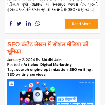
પરિણામ પૃષ્ઠો (SERPs) માં વેબસાઇટ અથવા વેબ પૃષ્ઠની
દૃશ્યતા અને રેન્કિંગમાં સુધારો કરવાનો છે. SEO ના મુખ્ય […]
Read More
SEO कंटेंट लेखन में सोशल मीडिया की
भूमिका
January 2, 2024
By
Siddhi Jain
Posted in
Articles
Digital Marketing
Tags:
search engine optimization
,
SEO writing
,
SEO writing services