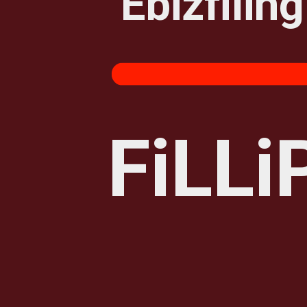
Ebizfiling
FiLLi